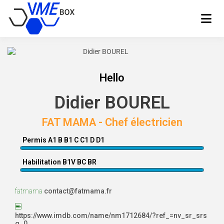
Location de boxes – Votre Meilleur
Élément
Hello
Didier BOUREL
FAT MAMA - Chef électricien
Permis A1 B B1 C C1 D D1
Habilitation B1V BC BR
fatmama
contact@fatmama.fr
https://www.imdb.com/name/nm1712684/?ref_=nv_sr_srs
g_0